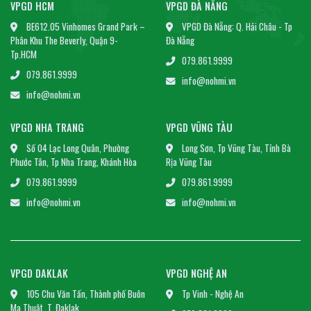
VPGD HCM
VPGD ĐÀ NẴNG
BE612.05 Vinhomes Grand Park –
VPGD Đà Nẵng: Q. Hải Châu - Tp
Phân Khu The Beverly, Quận 9-
Đà Nẵng
Tp.HCM
079.861.9999
079.861.9999
info@nohmi.vn
info@nohmi.vn
VPGD NHA TRANG
VPGD VŨNG TÀU
Số 04 Lạc Long Quân, Phường
Long Sơn, Tp Vũng Tàu, Tỉnh Bà
Phước Tân, Tp Nha Trang, Khánh Hòa
Rịa Vũng Tàu
079.861.9999
079.861.9999
info@nohmi.vn
info@nohmi.vn
VPGD DAKLAK
VPGD NGHỆ AN
105 Chu Văn Tấn, Thành phố Buôn
Tp Vinh - Nghệ An
Ma Thuật, T, Đaklak