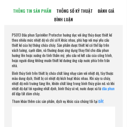
THÔNG TIN SẢN PHẨM
THÔNG SỐ KỸ THUẬT
ĐÁNH GIÁ
BÌNH LUẬN
PS013 Đầu phun Sprinkler Protector hướng dọc với ống thủy được thiết kế
theo nhiều mức nhiệt độ và chỉ số K khác nhau, phù hợp với mọi yêu cầu
thiết kế của hệ thống chữa cháy. Sản phẩm được thiết kế có thể lắp trên
vách tường, cạnh dầm, và thường được ứng dụng thay thế cho đầu phun
hướng lên hoặc xuống do tính thẩm mỹ, yêu cầu về kết cấu của công trình,
hoặc người dùng không muốn thiết kế đường ống cấp nước phía trên trần
nhà.
Bình thủy tinh trên thiết bị chứa chất lỏng nhạy cảm với nhiệt độ, tùy thuộc
màu dung dịch, thiết bị có nhiệt độ kích hoạt khác nhau. Khi xảy ra cháy,
nhiệt độ môi trường tăng lên, khiến chất lỏng trong bình thủy giãn nở; và khi
nhiệt độ đạt tới ngưỡng nhất định, bình thủy sẽ vỡ, nước được xả từ
đầu phun
để dập tắt đám cháy.
Tham khảo thêm các sản phẩm, dịch vụ khác của chúng tôi tại
ĐÂY
.