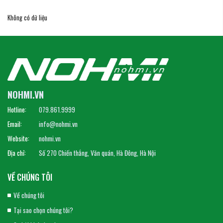
Không có dữ liệu
NOHMI.VN
Hotline:
079.861.9999
Email:
info@nohmi.vn
Website:
nohmi.vn
Địa chỉ:
Số 270 Chiến thắng, Văn quán, Hà Đông, Hà Nội
VỀ CHÚNG TÔI
Về chúng tôi
Tại sao chọn chúng tôi?