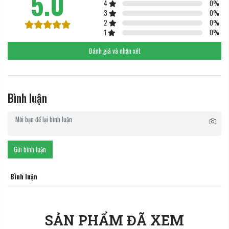
5.0
4
0
%
3
0
%
2
0
%
1
0
%
Đánh giá và nhận xét
Bình luận
Gửi bình luận
Bình luận
SẢN PHẨM ĐÃ XEM