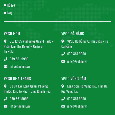
Hỗ trợ
FAQ
VPGD HCM
VPGD ĐÀ NẴNG
BE612.05 Vinhomes Grand Park –
VPGD Đà Nẵng: Q. Hải Châu - Tp
Phân Khu The Beverly, Quận 9-
Đà Nẵng
Tp.HCM
079.861.9999
079.861.9999
info@nohmi.vn
info@nohmi.vn
VPGD NHA TRANG
VPGD VŨNG TÀU
Số 04 Lạc Long Quân, Phường
Long Sơn, Tp Vũng Tàu, Tỉnh Bà
Phước Tân, Tp Nha Trang, Khánh Hòa
Rịa Vũng Tàu
079.861.9999
079.861.9999
info@nohmi.vn
info@nohmi.vn