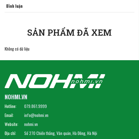
Bình luận
SẢN PHẨM ĐÃ XEM
Không có dữ liệu
NOHMI.VN
Hotline:
079.861.9999
Email:
info@nohmi.vn
Website:
nohmi.vn
Địa chỉ:
Số 270 Chiến thắng, Văn quán, Hà Đông, Hà Nội