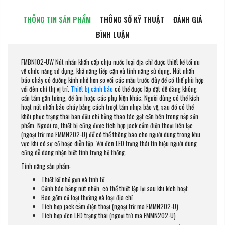
THÔNG TIN SẢN PHẨM
THÔNG SỐ KỸ THUẬT
ĐÁNH GIÁ
BÌNH LUẬN
FMBN102-UW Nút nhấn khẩn cấp chịu nước loại địa chỉ được thiết kế tối ưu
về chức năng sử dụng, khả năng tiếp cận và tính năng sử dụng. Nút nhấn
báo cháy có đường kính nhỏ hơn so với các mẫu trước đây để có thể phù hợp
với đèn chỉ thị vị trí.
Thiết bị cảnh báo
có thể được lắp đặt dễ dàng không
cần tấm gắn tường, đế âm hoặc các phụ kiện khác. Người dùng có thể kích
hoạt nút nhấn báo cháy bằng cách trượt tấm nhựa bảo vệ, sau đó có thể
khôi phục trạng thái ban đầu chỉ bằng thao tác gạt cần bên trong nắp sản
phẩm. Ngoài ra, thiết bị cũng được tích hợp jack cắm điện thoại liên lạc
(ngoại trừ mã FMMN202-U) để có thể thông báo cho người dùng trong khu
vực khi có sự cố hoặc diễn tập. Với đèn LED trạng thái tín hiệu người dùng
cũng dễ dàng nhận biết tình trạng hệ thống.
Tính năng sản phẩm:
Thiết kế nhỏ gọn và tinh tế
Cảnh báo bằng nút nhấn, có thể thiết lập lại sau khi kích hoạt
Bao gồm cả loại thường và loại địa chỉ
Tích hợp jack cắm điện thoại (ngoại trừ mã FMMN202-U)
Tích hợp đèn LED trạng thái (ngoại trừ mã FMMN202-U)