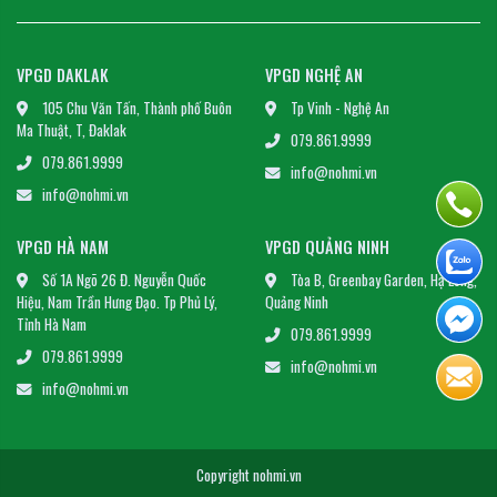
VPGD DAKLAK
VPGD NGHỆ AN
105 Chu Văn Tấn, Thành phố Buôn
Tp Vinh - Nghệ An
Ma Thuật, T, Đaklak
079.861.9999
079.861.9999
info@nohmi.vn
info@nohmi.vn
VPGD HÀ NAM
VPGD QUẢNG NINH
Số 1A Ngõ 26 Đ. Nguyễn Quốc
Tòa B, Greenbay Garden, Hạ Long,
Hiệu, Nam Trần Hưng Đạo. Tp Phủ Lý,
Quảng Ninh
Tỉnh Hà Nam
079.861.9999
079.861.9999
info@nohmi.vn
info@nohmi.vn
Copyright nohmi.vn