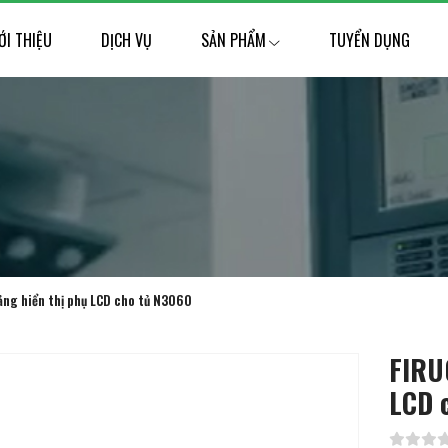
ỚI THIỆU
DỊCH VỤ
SẢN PHẨM
TUYỂN DỤNG
ng hiển thị phụ LCD cho tủ N3060
FIRU
LCD 