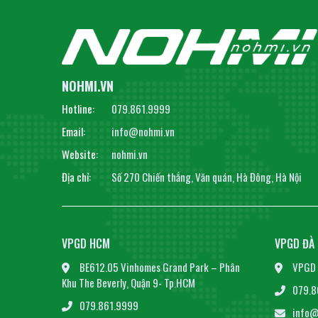
NOHMI.VN
Hotline:
079.861.9999
Email:
info@nohmi.vn
Website:
nohmi.vn
Địa chỉ:
Số 270 Chiến thắng, Văn quán, Hà Đông, Hà Nội
VPGD HCM
VPGD ĐÀ
BE612.05 Vinhomes Grand Park – Phân
VPGD 
Khu The Beverly, Quận 9- Tp.HCM
079.8
079.861.9999
info@