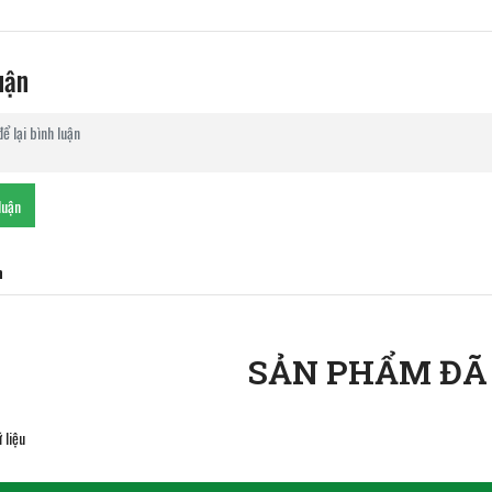
uận
luận
n
SẢN PHẨM ĐÃ
 liệu