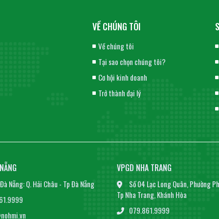
VỀ CHÚNG TÔI
Về chúng tôi
Tại sao chọn chúng tôi?
Cơ hội kinh doanh
Trở thành đại lý
 NẴNG
VPGD NHA TRANG
Đà Nẵng: Q. Hải Châu - Tp Đà Nẵng
Số 04 Lạc Long Quân, Phường Ph
Tp Nha Trang, Khánh Hòa
61.9999
079.861.9999
nohmi.vn