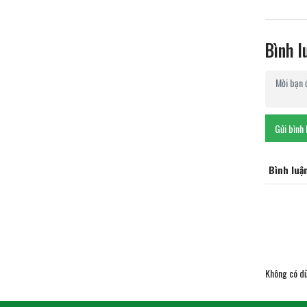
Bình l
Gửi bình 
Bình luậ
Không có dữ