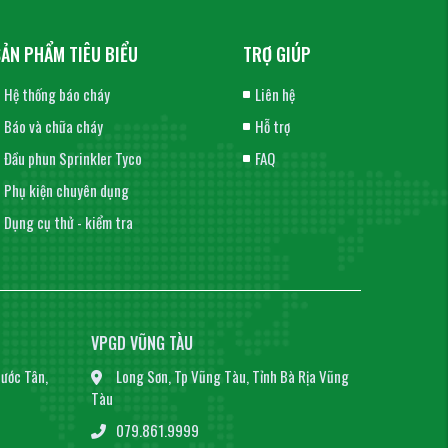
SẢN PHẨM TIÊU BIỂU
TRỢ GIÚP
Hệ thống báo cháy
Liên hệ
Báo và chữa cháy
Hỗ trợ
Đầu phun Sprinkler Tyco
FAQ
Phụ kiện chuyên dụng
Dụng cụ thử - kiểm tra
VPGD VŨNG TÀU
ước Tân,
Long Sơn, Tp Vũng Tàu, Tỉnh Bà Rịa Vũng
Tàu
079.861.9999