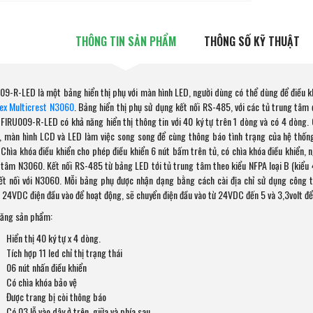
THÔNG TIN SẢN PHẨM
THÔNG SỐ KỸ THUẬT
09-R-LED là một bảng hiển thị phụ với màn hình LED, người dùng có thể dùng để điều k
lex Multicrest N3060
. Bảng hiển thị phụ sử dụng kết nối RS-485, với các tủ trung tâm 
 FIRU009-R-LED có khả năng hiển thị thông tin với 40 ký tự trên 1 dòng và có 4 dòng. C
, màn hình LCD và LED làm việc song song để cùng thông báo tình trạng của hệ thốn
 Chìa khóa điều khiển cho phép điều khiển 6 nút bấm trên tủ, có chìa khóa điều khiển, n
 tâm N3060. Kết nối RS-485 từ bảng LED tới tủ trung tâm theo kiểu NFPA loại B (kiểu 4
ết nối với N3060. Mỗi bảng phụ được nhận dạng bằng cách cài địa chỉ sử dụng công
 24VDC điện đầu vào để hoạt động, sẽ chuyển điện đầu vào từ 24VDC đến 5 và 3,3volt để
năng sản phẩm:
Hiển thị 40 ký tự x 4 dòng.
Tích hợp 11 led chỉ thị trạng thái
06 nút nhấn điều khiển
Có chìa khóa bảo vệ
Được trang bị còi thông báo
Có 03 lỗ vào dây ở trên, giữa và phía sau