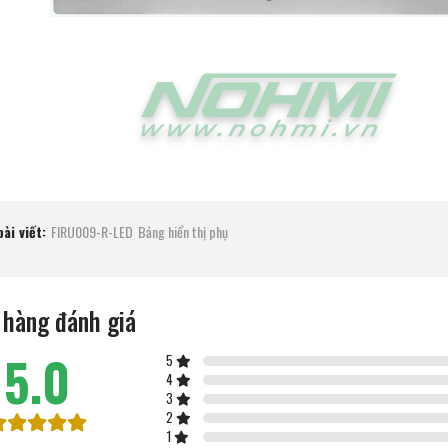
ài viết:
FIRU009-R-LED
Bảng hiển thị phụ
 hàng đánh giá
5.0
5
4
3
2
1