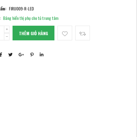
hẩm:
FIRU009-R-LED
:
Bảng hiển thị phụ cho tủ trung tâm
THÊM GIỎ HÀNG