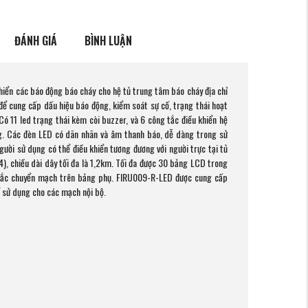
ĐÁNH GIÁ
BÌNH LUẬN
hiển các báo động báo cháy cho hệ tủ trung tâm báo cháy địa chỉ
để cung cấp dấu hiệu báo động, kiểm soát sự cố, trạng thái hoạt
ó 11 led trạng thái kèm còi buzzer, và 6 công tắc điều khiển hệ
g. Các đèn LED có dãn nhãn và âm thanh báo, dễ dàng trong sử
gười sử dụng có thể điều khiển tương đương với người trực tại tủ
), chiều dài dây tối đa là 1,2km. Tối đa được 30 bảng LCD trong
 tắc chuyển mạch trên bảng phụ. FIRU009-R-LED được cung cấp
 sử dụng cho các mạch nội bộ.