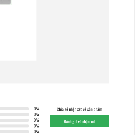
0
%
Chia sẻ nhận xét về sản phẩm
0
%
0
%
Đánh giá và nhận xét
0
%
0
%