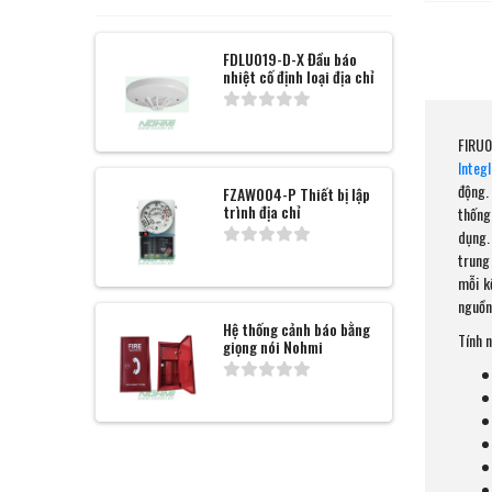
FDLU019-D-X Đầu báo
nhiệt cố định loại địa chỉ
FIRU0
Integ
động.
FZAW004-P Thiết bị lập
trình địa chỉ
thống
dụng.
trung
mỗi k
nguồn
Hệ thống cảnh báo bằng
Tính 
giọng nói Nohmi