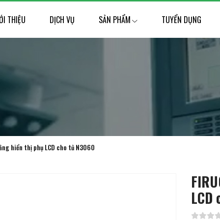
ỚI THIỆU
DỊCH VỤ
SẢN PHẨM
TUYỂN DỤNG
ng hiển thị phụ LCD cho tủ N3060
FIRU
LCD 