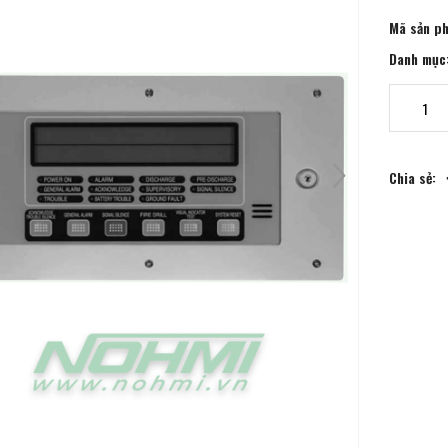
Mã sản p
Danh mục
Chia sẻ: