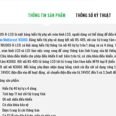
THÔNG TIN SẢN PHẨM
THÔNG SỐ KỸ THUẬT
09-R-LCD là một bảng hiển thị phụ với màn hình LCD, người dùng có thể dùng để điều k
lex Multicrest N3060
. Bảng hiển thị phụ sử dụng kết nối RS-485, với các tủ trung tâm 
FIRU009-R-LCD có khả năng hiển thị thông tin với 40 ký tự trên 1 dòng và có 4 dòng. C
, màn hình LCD và LED làm việc song song để cùng thông báo tình trạng của hệ thốn
 Chìa khóa điều khiển cho phép điều khiển 6 nút bấm trên tủ, có chìa khóa điều khiển, n
 tâm N3060. Kết nối RS-485 từ bảng LCD tới tủ trung tâm theo kiểu NFPA loại B (kiểu 4
ết nối với N3060. Mỗi bảng phụ được nhận dạng bằng cách cài địa chỉ sử dụng công
 24VDC điện đầu vào để hoạt động, sẽ chuyển điện đầu vào từ 24VDC đến 5 và 3,3volt để
năng sản phẩm:
Hiển thị 40 ký tự x 4 dòng.
Tích hợp 11 led chỉ thị trạng thái
06 nút nhấn điều khiển
Có chìa khóa bảo vệ
Được trang bị còi thông báo
Có 03 lỗ vào dây ở trên, giữa và phía sau