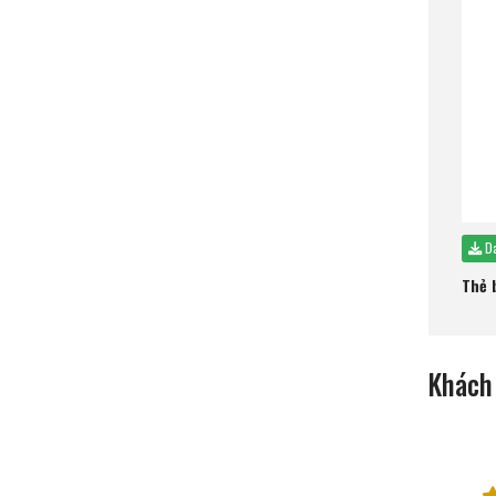
Da
Thẻ b
Khách