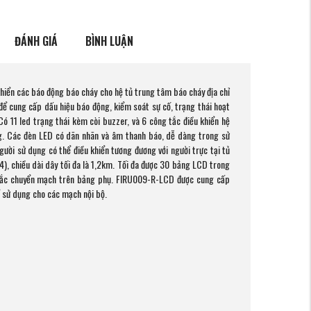
ĐÁNH GIÁ
BÌNH LUẬN
hiển các báo động báo cháy cho hệ tủ trung tâm báo cháy địa chỉ
để cung cấp dấu hiệu báo động, kiểm soát sự cố, trạng thái hoạt
ó 11 led trạng thái kèm còi buzzer, và 6 công tắc điều khiển hệ
g. Các đèn LED có dãn nhãn và âm thanh báo, dễ dàng trong sử
gười sử dụng có thể điều khiển tương đương với người trực tại tủ
), chiều dài dây tối đa là 1,2km. Tối đa được 30 bảng LCD trong
 tắc chuyển mạch trên bảng phụ. FIRU009-R-LCD được cung cấp
 sử dụng cho các mạch nội bộ.