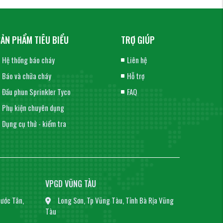
SẢN PHẨM TIÊU BIỂU
TRỢ GIÚP
Hệ thống báo cháy
Liên hệ
Báo và chữa cháy
Hỗ trợ
Đầu phun Sprinkler Tyco
FAQ
Phụ kiện chuyên dụng
Dụng cụ thử - kiểm tra
VPGD VŨNG TÀU
ước Tân,
Long Sơn, Tp Vũng Tàu, Tỉnh Bà Rịa Vũng
Tàu