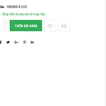
hẩm:
FIRU009-R-LCD
:
Bảng hiển thị phụ cho tủ trung tâm
THÊM GIỎ HÀNG