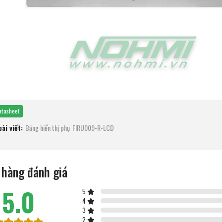
tasheet
ài viết:
Bảng hiển thị phụ
FIRU009-R-LCD
 hàng đánh giá
5.0
5
4
3
2