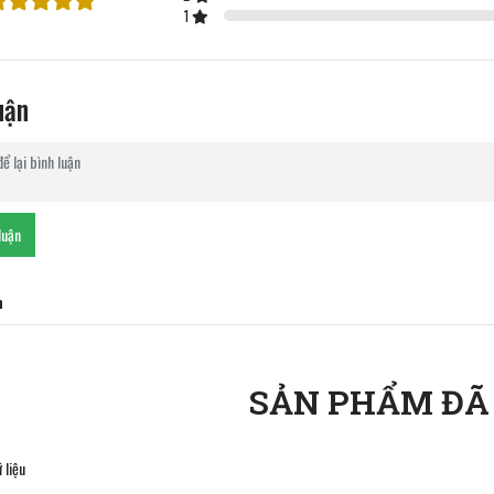
1
uận
luận
n
SẢN PHẨM ĐÃ
 liệu