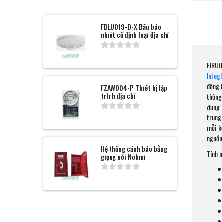
FDLU019-D-X Đầu báo
nhiệt cố định loại địa chỉ
FIRU0
Integ
động.
FZAW004-P Thiết bị lập
trình địa chỉ
thống
dụng.
trung
mỗi k
nguồn
Hệ thống cảnh báo bằng
Tính 
giọng nói Nohmi