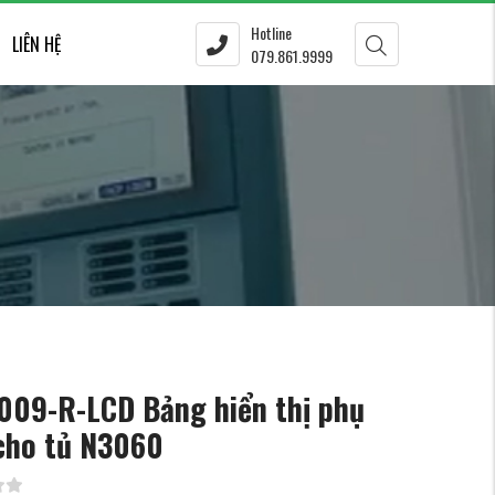
Hotline
LIÊN HỆ
079.861.9999
009-R-LCD Bảng hiển thị phụ
cho tủ N3060