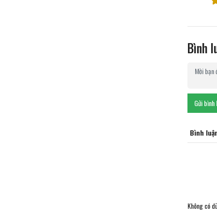
Bình l
Gửi bình 
Bình luậ
Không có dữ