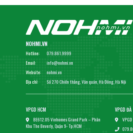
NOHMI.VN
Hotline:
079.861.9999
Email:
info@nohmi.vn
Website:
nohmi.vn
Địa chỉ:
Số 270 Chiến thắng, Văn quán, Hà Đông, Hà Nội
VPGD HCM
VPGD ĐÀ
BE612.05 Vinhomes Grand Park – Phân
VPGD 
Khu The Beverly, Quận 9- Tp.HCM
079.8