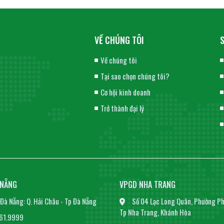
VỀ CHÚNG TÔI
Về chúng tôi
Tại sao chọn chúng tôi?
Cơ hội kinh doanh
Trở thành đại lý
 NẴNG
VPGD NHA TRANG
Đà Nẵng: Q. Hải Châu - Tp Đà Nẵng
Số 04 Lạc Long Quân, Phường Ph
Tp Nha Trang, Khánh Hòa
61.9999