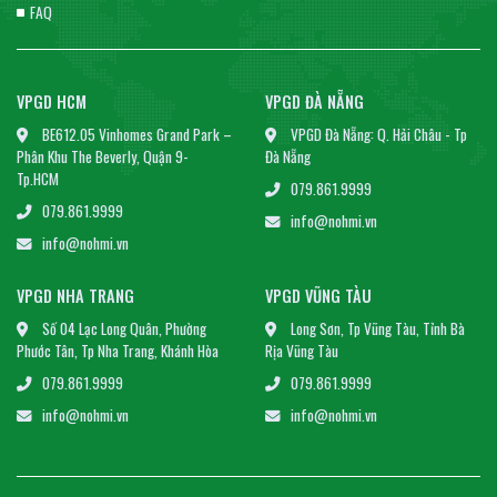
FAQ
VPGD HCM
VPGD ĐÀ NẴNG
BE612.05 Vinhomes Grand Park –
VPGD Đà Nẵng: Q. Hải Châu - Tp
Phân Khu The Beverly, Quận 9-
Đà Nẵng
Tp.HCM
079.861.9999
079.861.9999
info@nohmi.vn
info@nohmi.vn
VPGD NHA TRANG
VPGD VŨNG TÀU
Số 04 Lạc Long Quân, Phường
Long Sơn, Tp Vũng Tàu, Tỉnh Bà
Phước Tân, Tp Nha Trang, Khánh Hòa
Rịa Vũng Tàu
079.861.9999
079.861.9999
info@nohmi.vn
info@nohmi.vn