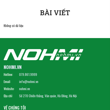
BÀI VIẾT
Không có dữ liệu
NOHMI.VN
Hotline:
079.861.9999
Email:
info@nohmi.vn
Website:
nohmi.vn
Địa chỉ:
Số 270 Chiến thắng, Văn quán, Hà Đông, Hà Nội
VỀ CHÚNG TÔI