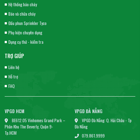
Hệ thống báo cháy
Báo và chữa cháy
Đầu phun Sprinkler Tyco
Phụ kiện chuyên dụng
Dụng cụ thử - kiểm tra
TRỢ GIÚP
Liên hệ
Hỗ trợ
FAQ
VPGD HCM
VPGD ĐÀ NẴNG
BE612.05 Vinhomes Grand Park –
VPGD Đà Nẵng: Q. Hải Châu - Tp
Phân Khu The Beverly, Quận 9-
Đà Nẵng
Tp.HCM
079.861.9999