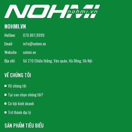
NOHMI.VN
Hotline:
079.861.9999
Email:
info@nohmi.vn
Website:
nohmi.vn
Địa chỉ:
Số 270 Chiến thắng, Văn quán, Hà Đông, Hà Nội
VỀ CHÚNG TÔI
Về chúng tôi
Tại sao chọn chúng tôi?
Cơ hội kinh doanh
Trở thành đại lý
SẢN PHẨM TIÊU BIỂU