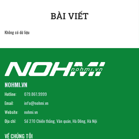
BÀI VIẾT
Không có dữ liệu
NOHMI.VN
Hotline:
079.861.9999
Email:
info@nohmi.vn
Website:
nohmi.vn
Địa chỉ:
Số 270 Chiến thắng, Văn quán, Hà Đông, Hà Nội
VỀ CHÚNG TÔI