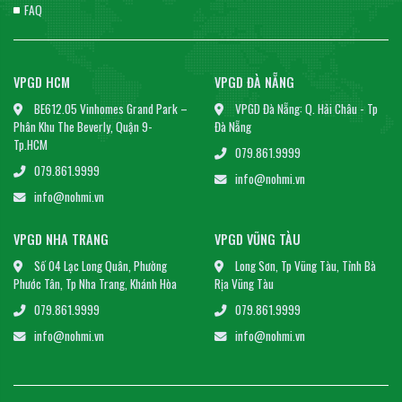
FAQ
VPGD HCM
VPGD ĐÀ NẴNG
BE612.05 Vinhomes Grand Park –
VPGD Đà Nẵng: Q. Hải Châu - Tp
Phân Khu The Beverly, Quận 9-
Đà Nẵng
Tp.HCM
079.861.9999
079.861.9999
info@nohmi.vn
info@nohmi.vn
VPGD NHA TRANG
VPGD VŨNG TÀU
Số 04 Lạc Long Quân, Phường
Long Sơn, Tp Vũng Tàu, Tỉnh Bà
Phước Tân, Tp Nha Trang, Khánh Hòa
Rịa Vũng Tàu
079.861.9999
079.861.9999
info@nohmi.vn
info@nohmi.vn