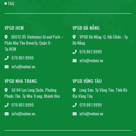
FAQ
VPGD HCM
VPGD ĐÀ NẴNG
BE612.05 Vinhomes Grand Park –
VPGD Đà Nẵng: Q. Hải Châu - Tp
Phân Khu The Beverly, Quận 9-
Đà Nẵng
Tp.HCM
079.861.9999
079.861.9999
info@nohmi.vn
info@nohmi.vn
VPGD NHA TRANG
VPGD VŨNG TÀU
Số 04 Lạc Long Quân, Phường
Long Sơn, Tp Vũng Tàu, Tỉnh Bà
Phước Tân, Tp Nha Trang, Khánh Hòa
Rịa Vũng Tàu
079.861.9999
079.861.9999
info@nohmi.vn
info@nohmi.vn