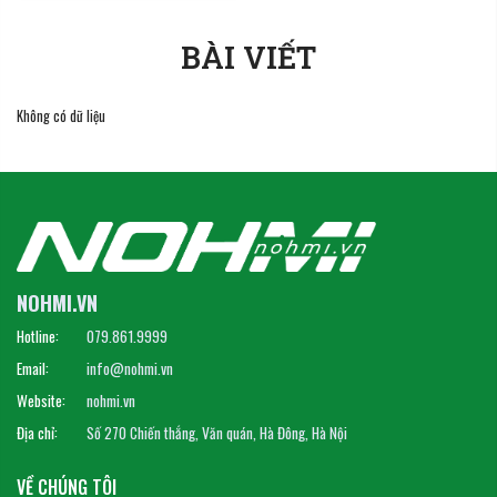
BÀI VIẾT
Không có dữ liệu
NOHMI.VN
Hotline:
079.861.9999
Email:
info@nohmi.vn
Website:
nohmi.vn
Địa chỉ:
Số 270 Chiến thắng, Văn quán, Hà Đông, Hà Nội
VỀ CHÚNG TÔI