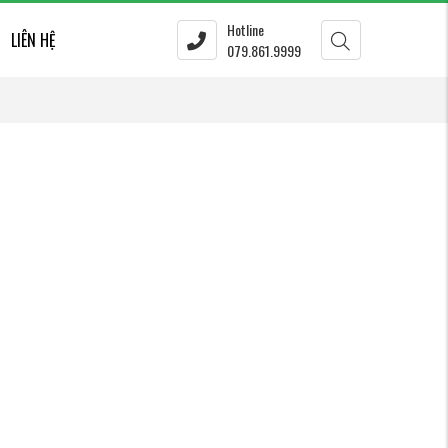
Hotline
LIÊN HỆ
079.861.9999