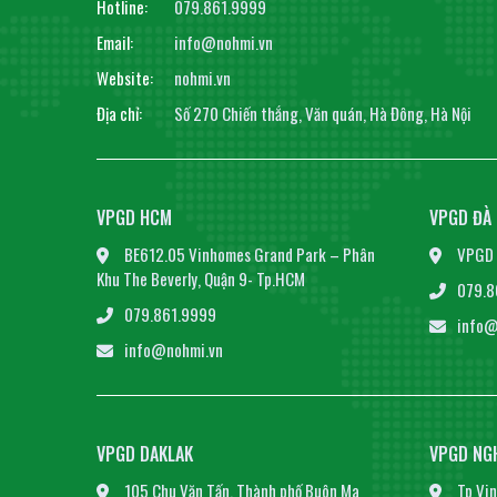
Hotline:
079.861.9999
Email:
info@nohmi.vn
Website:
nohmi.vn
Địa chỉ:
Số 270 Chiến thắng, Văn quán, Hà Đông, Hà Nội
VPGD HCM
VPGD ĐÀ
BE612.05 Vinhomes Grand Park – Phân
VPGD 
Khu The Beverly, Quận 9- Tp.HCM
079.8
079.861.9999
info@
info@nohmi.vn
VPGD DAKLAK
VPGD NG
105 Chu Văn Tấn, Thành phố Buôn Ma
Tp Vin