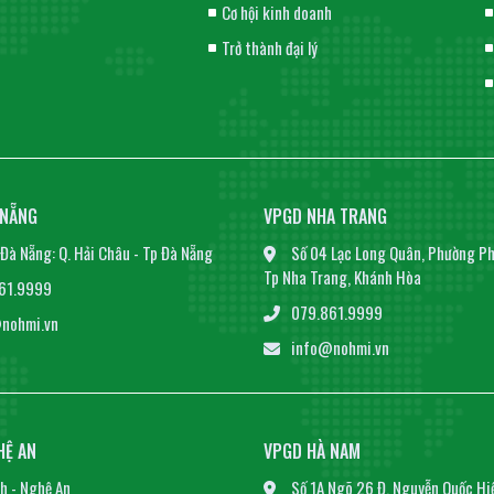
Cơ hội kinh doanh
Trở thành đại lý
 NẴNG
VPGD NHA TRANG
Đà Nẵng: Q. Hải Châu - Tp Đà Nẵng
Số 04 Lạc Long Quân, Phường Ph
Tp Nha Trang, Khánh Hòa
61.9999
079.861.9999
nohmi.vn
info@nohmi.vn
HỆ AN
VPGD HÀ NAM
h - Nghệ An
Số 1A Ngõ 26 Đ. Nguyễn Quốc Hi