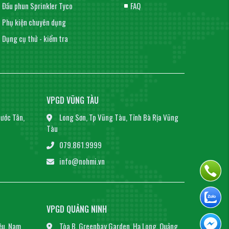
Đầu phun Sprinkler Tyco
FAQ
Phụ kiện chuyên dụng
Dụng cụ thử - kiểm tra
VPGD VŨNG TÀU
ước Tân,
Long Sơn, Tp Vũng Tàu, Tỉnh Bà Rịa Vũng
Tàu
079.861.9999
info@nohmi.vn
VPGD QUẢNG NINH
ệu, Nam
Tòa B, Greenbay Garden, Hạ Long, Quảng